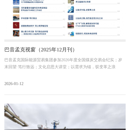
巴音孟克视窗（2025年12月刊）
巴音孟克国际能源贸易集团参加2026年度全国煤炭交易会纪实；岁
末回望·笃行致远；文化启思大讲堂；以需求为锚，驭变革之浪
2026-01-12