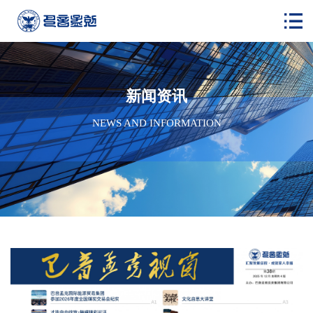
新闻资讯
NEWS AND INFORMATION