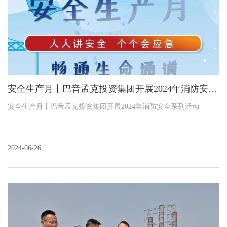
安全生产月丨巴音孟克投资集团开展2024年消防安全系列活动
安全生产月丨巴音孟克投资集团开展2024年消防安全系列活动
2024-06-26