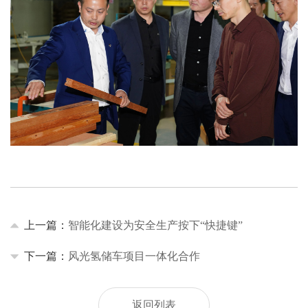
上一篇：
智能化建设为安全生产按下“快捷键”
下一篇：
风光氢储车项目一体化合作
返回列表